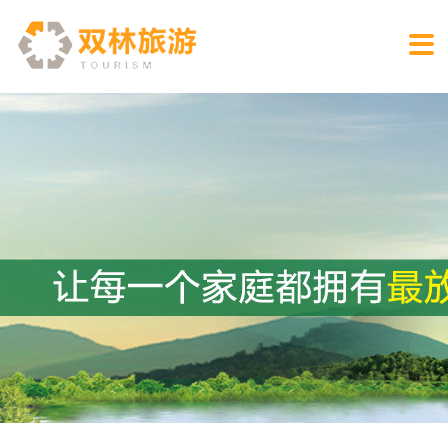

酒店
温泉
交通
资讯活动
预订
住宿
森林温泉
交通导航
新闻咨询
客房预定
美食
温泉会所
推荐行程
活动信息
温泉预定
会议
泡汤指南
餐饮预定
娱乐
温泉传说
会议预定
养生SPA