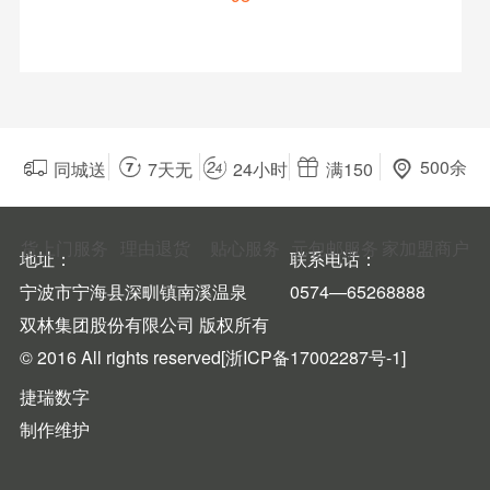
500余

同城送

7天无

24小时

满150

家加盟商户
货上门服务
理由退货
贴心服务
元包邮服务
地址：
联系电话：
宁波市宁海县深甽镇南溪温泉
0574—65268888
双林集团股份有限公司 版权所有
© 2016 All rights reserved
[浙ICP备17002287号-1]
捷瑞数字
制作维护